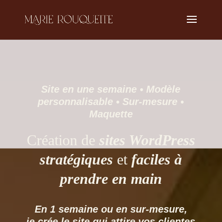
Site en une semaine • Modèle
personnalisable • Sur-mesure •
Maquette
Création de
sites WordPress
stratégiques
et
faciles à
prendre en main
En 1 semaine ou en sur-mesure,
je crée le site qui attire vos clientes