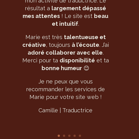
internet de
grande qualité
, qui
répond à mes besoins (et même
plus).
Elle donne de
précieux conseils
,
est
hyper carrée
dans le process
de co-création, et se montre très
à l'écoute
. Le résultat est
bluffant
!
Je recommande Marie
les yeux
fermés
. En plus, Marie est
hyper
sympa
, ce qui rend la
collaboration vraiment
agréable
!
Elodie | Studio de yoga